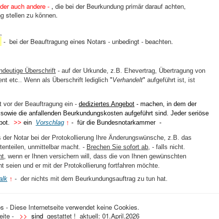
ider auch andere
-
,
die bei der Beurkundung primär darauf achten,
g stellen zu können.
,
)
- bei der Beauftragung eines Notars - unbedingt - beachten.
ndeutige Überschrift
- auf der Urkunde, z.B. Ehevertrag, Übertragung von
nt etc.. Wenn als Überschrift lediglich
"
Verhandelt
"
aufgeführt ist, ist
 vor der Beauftragung ein -
dediziertes Angebot
- machen, in dem der
owie die anfallenden Beurkundungskosten aufgeführt sind. Jeder seriöse
ebot.
>>
ein
Vorschlag
↑
- für die Bundesnotarkammer -
 der Notar bei der Protokollierung Ihre Änderungswünsche, z.B. das
enteilen, unmittelbar macht. -
Brechen Sie sofort ab
, - falls nicht.
ht
,
wenn er Ihnen versichern will, dass die von Ihnen gewünschten
t seien und er mit der Protokollierung fortfahren möchte.
alk
↑
- der nichts mit dem Beurkundungsauftrag zu tun hat.
os - Diese Internetseite verwendet keine Cookies.
eite -
>>
sind
gestattet ! aktuell: 01.April.2026