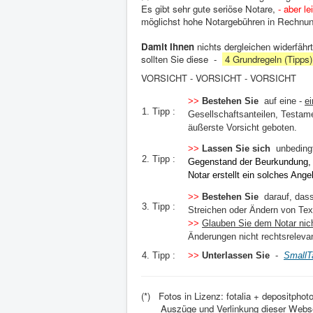
Es gibt sehr gute seriöse Notare,
- aber le
möglichst hohe Notargebühren in Rechnun
Damit Ihnen
nichts dergleichen widerfährt
sollten Sie diese -
4 Grundregeln (Tipps
VORSICHT - VORSICHT - VORSICHT
>>
Bestehen Sie
auf
eine -
ei
1. Tipp :
Gesellschaftsanteilen, Testame
äußerste Vorsicht geboten.
>>
Lassen Sie sich
unbedingt
2. Tipp :
Gegenstand der Beurkundung, s
Notar erstellt ein solches Ang
>>
Bestehen Sie
darauf, dass
3. Tipp :
Streichen oder Ändern von Text
>>
Glauben Sie dem Notar nic
Änderungen nicht rechtsrelevan
4. Tipp :
>>
Unterlassen Sie
-
SmallT
(*)
Fotos in Lizenz: fotalia + depositphot
Auszüge und Verlinkung dieser Webs